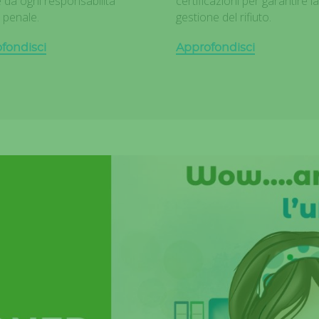
e da ogni responsabilità
certificazioni per garantire la
e penale.
gestione del rifiuto.
fondisci
Approfondisci