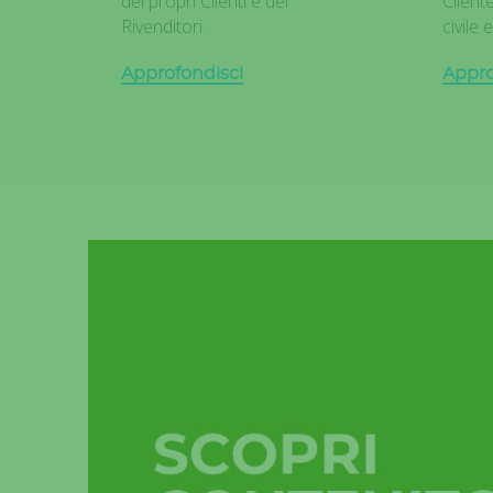
dei propri Clienti e dei
Client
Rivenditori.
civile 
Approfondisci
Appro