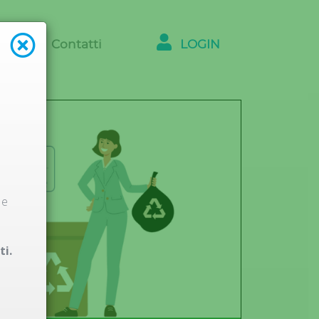
ntri
Contatti
LOGIN
 e
ti.