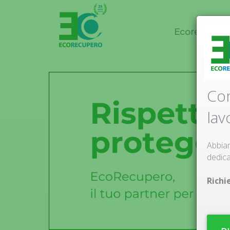
Ecorecuper
Com
lav
Abbiam
dedica
Richi