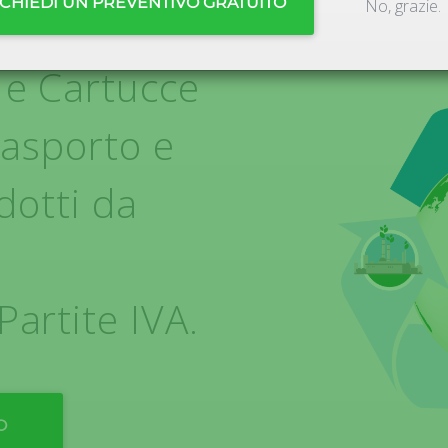
ICHIEDI UN PREVENTIVO GRATUITO
No, grazie.
 e Cartucce
rasporto e
dotti da
artite IVA.
O