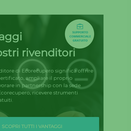
taggi
stri rivenditori
ditore di Ecorecupero significa offrire
ertificato, ampliare il proprio
avorare in partnership con la sede
Ecorecupero, ricevere strumenti
tuiti.
SCOPRI TUTTI I VANTAGGI