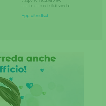
trasporto, recupero e/o
smaltimento dei rifiuti speciali
Approfondisci