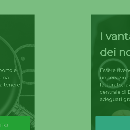
I van
dei no
porto e
Essere riven
 una
un servizio c
a tenere
fatturato, l
centrale di 
adeguati gra
ITO