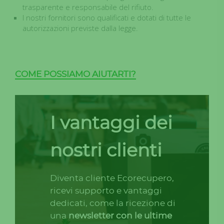
trasparente e responsabile del rifiuto.
I nostri fornitori sono qualificati e dotati di tutte le
autorizzazioni previste dalla legge.
COME POSSIAMO AIUTARTI?
I vantaggi dei
nostri clienti
Diventa cliente Ecorecupero,
ricevi supporto e vantaggi
dedicati, come la ricezione di
una
newsletter con le ultime